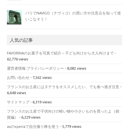
パリでNAVIGO（ナヴィゴ）の買い方や注意点を知って使
いこなそう！
人気の記事
FAVORINAのお菓子を写真で紹介～子ども向けから大人向けまで
-
62,776 views
運営者情報.プライバシーポリシー
- 8,082 views
お問い合わせ
- 7,562 views
フランスのお土産にはヌテラをオススメしたい、でも食べ過ぎ注意
-
6,648 views
サイトマップ
- 6,319 views
フランスのお土産で子供向けの軽い物や小さいものを買ったよ（雑
貨編）
- 6,229 views
auのxperiaで自分撮り棒を使う
- 5,779 views