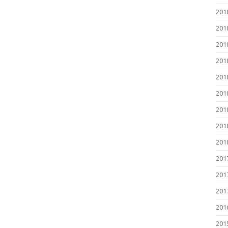
20
20
20
20
20
20
20
20
20
20
20
20
20
20