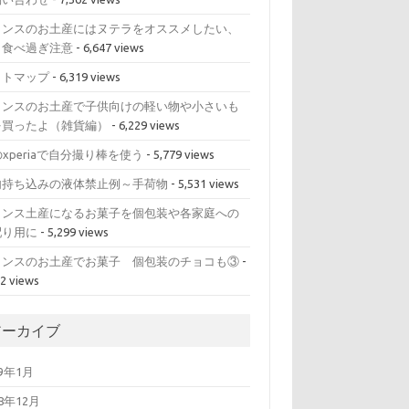
ランスのお土産にはヌテラをオススメしたい、
も食べ過ぎ注意
- 6,647 views
イトマップ
- 6,319 views
ランスのお土産で子供向けの軽い物や小さいも
を買ったよ（雑貨編）
- 6,229 views
のxperiaで自分撮り棒を使う
- 5,779 views
内持ち込みの液体禁止例～手荷物
- 5,531 views
ランス土産になるお菓子を個包装や各家庭への
配り用に
- 5,299 views
ランスのお土産でお菓子 個包装のチョコも③
-
22 views
アーカイブ
19年1月
18年12月