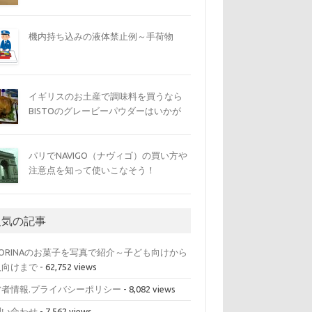
機内持ち込みの液体禁止例～手荷物
イギリスのお土産で調味料を買うなら
BISTOのグレービーパウダーはいかが
パリでNAVIGO（ナヴィゴ）の買い方や
注意点を知って使いこなそう！
人気の記事
VORINAのお菓子を写真で紹介～子ども向けから
人向けまで
- 62,752 views
営者情報.プライバシーポリシー
- 8,082 views
問い合わせ
- 7,562 views