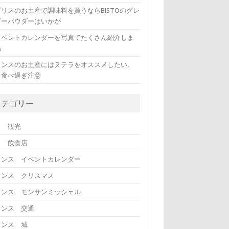
ギリスのお土産で調味料を買うならBISTOのグレ
ビーパウダーはいかが
ドベントカレンダーを写真でたくさん紹介しま
ね
ランスのお土産にはヌテラをオススメしたい、
も食べ過ぎ注意
カテゴリー
リ 観光
リ 飲食店
ランス イベントカレンダー
ランス クリスマス
ランス モンサンミッシェル
ランス 交通
ランス 城