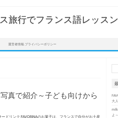
ス旅行でフランス語レッス
Skip to content
運営者情報.プライバシーポリシー
検索
子を写真で紹介～子ども向けから
FA
大
mi
よ
ードリンク FAVORINAのお菓子は、フランスで自分がお土産