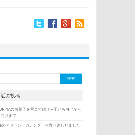
ン
:
最近の投稿
VORINAのお菓子を写真で紹介～子ども向けから
人向けまで
lkaのアドベントカレンダーを食べ終わりました
～