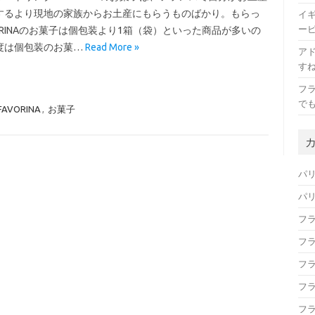
するより現地の家族からお土産にもらうものばかり。もらっ
イ
ー
ORINAのお菓子は個包装より1箱（袋）といった商品が多いの
度は個包装のお菓…
Read More »
ア
す
フ
で
FAVORINA
,
お菓子
パ
パ
フ
フ
フ
フ
フ