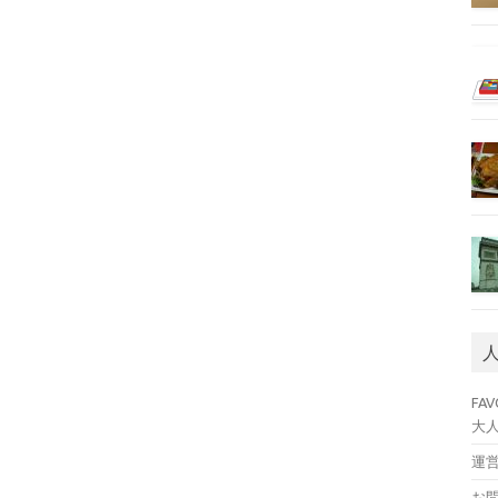
FA
大
運
お