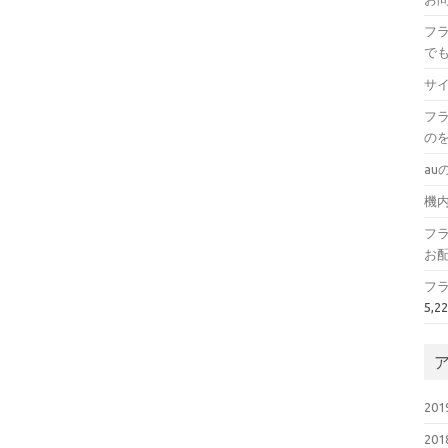
フ
で
サ
フ
の
au
機
フ
お
フ
5,2
20
20