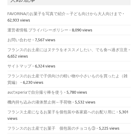
FAVORINAのお菓子を写真で紹介～子ども向けから大人向けまで
-
62,933 views
運営者情報.プライバシーポリシー
- 8,090 views
お問い合わせ
- 7,567 views
フランスのお土産にはヌテラをオススメしたい、でも食べ過ぎ注意
-
6,652 views
サイトマップ
- 6,324 views
フランスのお土産で子供向けの軽い物や小さいものを買ったよ（雑
貨編）
- 6,230 views
auのxperiaで自分撮り棒を使う
- 5,780 views
機内持ち込みの液体禁止例～手荷物
- 5,532 views
フランス土産になるお菓子を個包装や各家庭へのお配り用に
- 5,301
views
フランスのお土産でお菓子 個包装のチョコも③
- 5,225 views